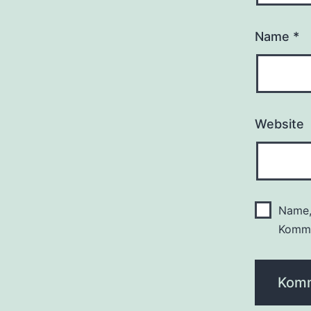
Name
*
Website
Name,
Komme