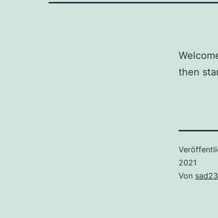
Welcome 
then star
Veröffentl
2021
Von
sad23