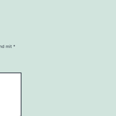
ind mit
*