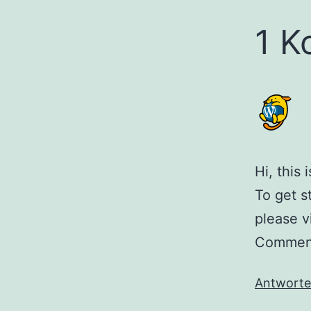
1 K
Hi, this
To get s
please v
Comment
Antwort